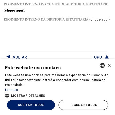
REGIMENTO INTERNO DO COMITÊ DE AUDITORIA ESTATUTÁRIO
(
).
clique aqui
REGIMENTO INTERNO DA DIRETORIA ESTATUTÁRIA (
).
clique aqui
VOLTAR
TOPO
×
Este website usa cookies
Este website usa cookies para melhorar a experiência do usuário. Ao
PORTUGUESE
utilizar o nosso website, estará a concordar com nossa Política de
© Copyright 2026 - M. Dias Branco - Todos os direitos reservados
Privacidade.
ENGLISH
Política de Privacidade
Ler mais
Termos e Condições de Uso
MOSTRAR DETALHES
Powered by
ACEITAR TODOS
RECUSAR TODOS