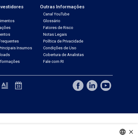
nvestidores
Outras Informações
Canal YouTube
dimentos
Glossário
tações
Fatores de Risco
ventos
Notas Legais
Frequentes
Política de Privacidade
rincipais Insumos
Condições de Uso
loads
Cobertura de Analistas
Informações
Fale com RI
×