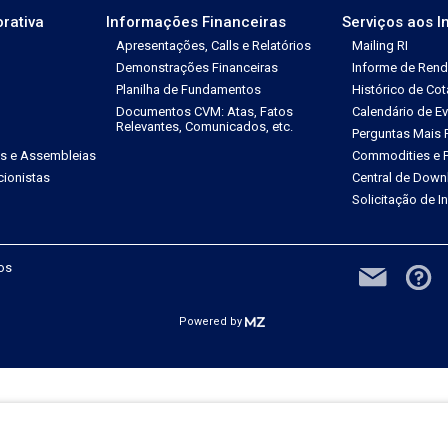
rativa
Informações Financeiras
Serviços aos I
Apresentações, Calls e Relatórios
Mailing RI
Demonstrações Financeiras
Informe de Ren
Planilha de Fundamentos
Histórico de Co
Documentos CVM: Atas, Fatos
Calendário de E
Relevantes, Comunicados, etc.
Perguntas Mais 
es e Assembleias
Commodities e P
ionistas
Central de Down
Solicitação de 
dos
Powered by