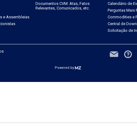
Documentos CVM: Atas, Fatos
Calendário de E
Relevantes, Comunicados, etc.
Perguntas Mais 
es e Assembleias
Commodities e P
ionistas
Central de Down
Solicitação de 
dos
Powered by