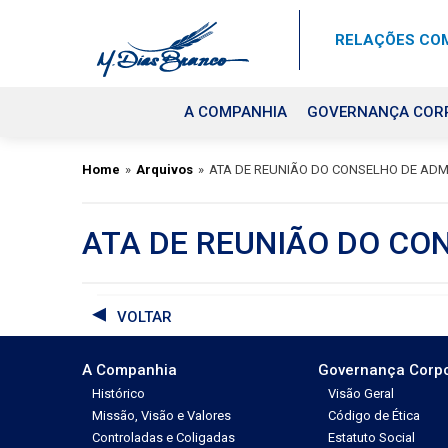
RELAÇÕES COM
A COMPANHIA
GOVERNANÇA COR
Home
»
Arquivos
»
ATA DE REUNIÃO DO CONSELHO DE AD
ATA DE REUNIÃO DO CO
VOLTAR
A Companhia
Governança Corpo
Histórico
Visão Geral
Missão, Visão e Valores
Código de Ética
Controladas e Coligadas
Estatuto Social