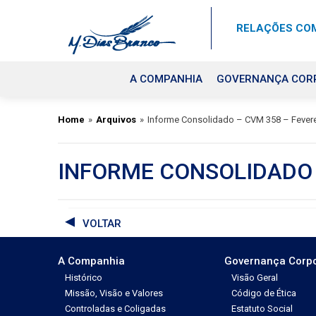
RELAÇÕES COM
A COMPANHIA
GOVERNANÇA COR
Home
»
Arquivos
»
Informe Consolidado – CVM 358 – Fevere
INFORME CONSOLIDADO 
VOLTAR
A Companhia
Governança Corpo
Histórico
Visão Geral
Missão, Visão e Valores
Código de Ética
Controladas e Coligadas
Estatuto Social