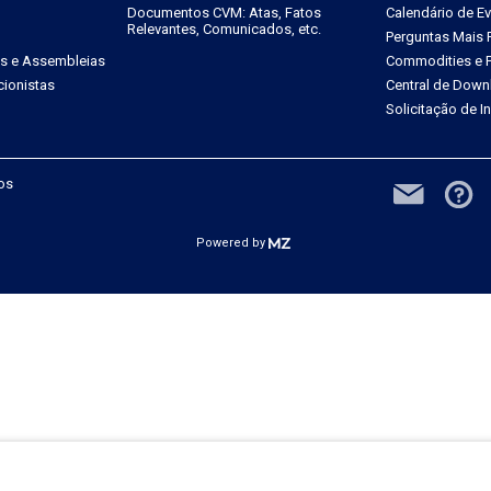
Documentos CVM: Atas, Fatos
Calendário de E
Relevantes, Comunicados, etc.
Perguntas Mais 
es e Assembleias
Commodities e P
ionistas
Central de Down
Solicitação de 
dos
Powered by