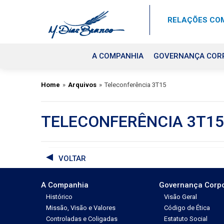
RELAÇÕES COM
A COMPANHIA
GOVERNANÇA COR
Home
»
Arquivos
»
Teleconferência 3T15
TELECONFERÊNCIA 3T15
VOLTAR
A Companhia
Governança Corpo
Histórico
Visão Geral
Missão, Visão e Valores
Código de Ética
Controladas e Coligadas
Estatuto Social