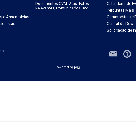
Documentos CVM: Atas, Fatos
Calendário de E
Relevantes, Comunicados, etc.
Perguntas Mais 
es e Assembleias
Commodities e P
ionistas
Central de Down
Solicitação de 
dos
Powered by