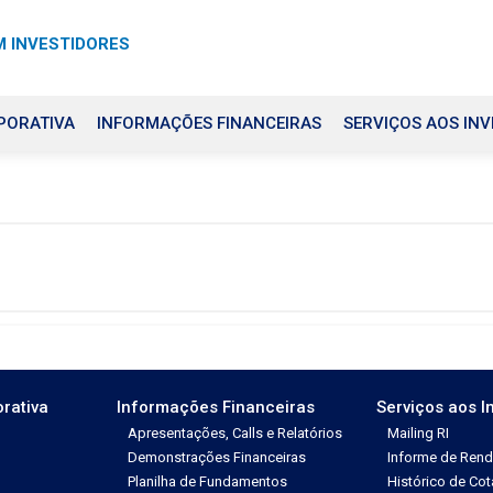
 INVESTIDORES
PORATIVA
INFORMAÇÕES FINANCEIRAS
SERVIÇOS AOS INV
rativa
Informações Financeiras
Serviços aos I
Apresentações, Calls e Relatórios
Mailing RI
Demonstrações Financeiras
Informe de Ren
Planilha de Fundamentos
Histórico de Co