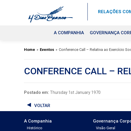
RELAÇÕES COM
A COMPANHIA
GOVERNANÇA COR
Home
»
Eventos
»
Conference Call – Relativa ao Exercício So
CONFERENCE CALL – REL
Postado em:
Thursday 1st January 1970
VOLTAR
A Companhia
Governança Corpo
Histórico
Visão Geral