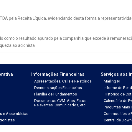
DA pela Receita Líquida, evidenciando desta forma a representativid
do como o resultado apurado pela companhia que excede à remuneração m
iqueza ao acionista.
rativa
Informações Financeiras
Serviços aos I
Apresentações, Calls e Relatórios
Mailing RI
Demonstrações Financeiras
Informe de Ren
Planilha de Fundamentos
Histórico de Co
Documentos CVM: Atas, Fatos
Calendário de E
Relevantes, Comunicados, etc.
Perguntas Mais 
es e Assembleias
Commodities e P
ionistas
Central de Down
Solicitação de 