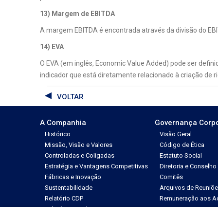
13) Margem de EBITDA
A margem EBITDA é encontrada através da divisão do EBIT
14) EVA
O EVA (em inglês, Economic Value Added) pode ser defini
indicador que está diretamente relacionado à criação de r
VOLTAR
A Companhia
Governança Corpo
Histórico
Visão Geral
Missão, Visão e Valores
Código de Ética
Controladas e Coligadas
Estatuto Social
Estratégia e Vantagens Competitivas
Diretoria e Conselho
Fábricas e Inovação
Comitês
Sustentabilidade
Arquivos de Reuniõ
Relatório CDP
Remuneração aos Ac
Relatório Anual
Regimentos