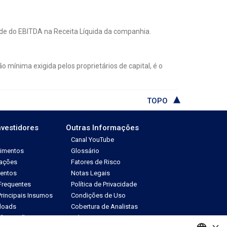
ade do EBITDA na Receita Líquida da companhia.
ínima exigida pelos proprietários de capital, é o
TOPO
nvestidores
Outras Informações
Canal YouTube
dimentos
Glossário
tações
Fatores de Risco
ventos
Notas Legais
Frequentes
Política de Privacidade
rincipais Insumos
Condições de Uso
loads
Cobertura de Analistas
Informações
Fale com RI
×