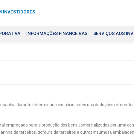
 INVESTIDORES
PORATIVA
INFORMAÇÕES FINANCEIRAS
SERVIÇOS AOS INV
ompanhia durante determinado exercício antes das deduções referentes
total empregado para a produção dos bens comercializados por uma co
 farinha de terceiros, gordura de terceiros e outros insumos), embalage