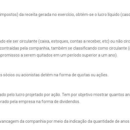
postos) da receita gerada no exercício, obtém-se o lucro líquido (caso o
 ele ser circulante (caixa, estoques, contas a receber, etc) ou não circ
as contraídas pela companhia, também se classificando como circulant
ompromissos a serem quitados em um período superior a um ano).
e os sócios ou acionistas detém na forma de quotas ou ações.
ado pelo lucro projetado por ação. Tem por objetivo mostrar quantos an
rado pela empresa na forma de dividendos.
lavancagem da companhia por meio da indicação da quantidade de anos 