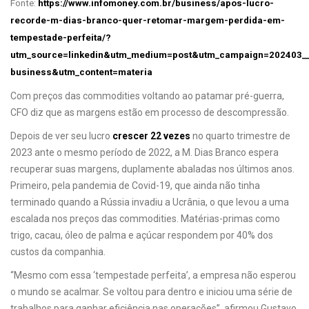
Fonte:
https://www.infomoney.com.br/business/apos-lucro-
recorde-m-dias-branco-quer-retomar-margem-perdida-em-
tempestade-perfeita/?
utm_source=linkedin&utm_medium=post&utm_campaign=202403_
business&utm_content=materia
Com preços das commodities voltando ao patamar pré-guerra,
CFO diz que as margens estão em processo de descompressão.
Depois de ver seu lucro
crescer 22 vezes
no quarto trimestre de
2023 ante o mesmo período de 2022, a M. Dias Branco espera
recuperar suas margens, duplamente abaladas nos últimos anos.
Primeiro, pela pandemia de Covid-19, que ainda não tinha
terminado quando a Rússia invadiu a Ucrânia, o que levou a uma
escalada nos preços das commodities. Matérias-primas como
trigo, cacau, óleo de palma e açúcar respondem por 40% dos
custos da companhia.
“Mesmo com essa ‘tempestade perfeita’, a empresa não esperou
o mundo se acalmar. Se voltou para dentro e iniciou uma série de
trabalhos para ganhar eficiência nas operações”, afirmou Gustavo