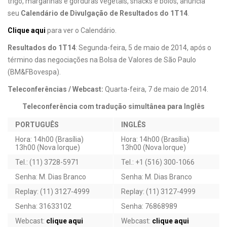
trigo, margarinas e gorduras vegetais, snacks e bolos, anuncia
seu
Calendário de Divulgação de Resultados do 1T14
.
Clique aqui
para ver o Calendário.
Resultados do 1T14
: Segunda-feira, 5 de maio de 2014, após o
término das negociações na Bolsa de Valores de São Paulo
(BM&FBovespa).
Teleconferências / Webcast:
Quarta-feira, 7 de maio de 2014.
Teleconferência com tradução simultânea para Inglês
PORTUGUÊS
INGLÊS
Hora: 14h00 (Brasília)
Hora: 14h00 (Brasília)
13h00 (Nova Iorque)
13h00 (Nova Iorque)
Tel.: (11) 3728-5971
Tel.: +1 (516) 300-1066
Senha: M. Dias Branco
Senha: M. Dias Branco
Replay: (11) 3127-4999
Replay: (11) 3127-4999
Senha: 31633102
Senha: 76868989
Webcast:
clique aqui
Webcast:
clique aqui