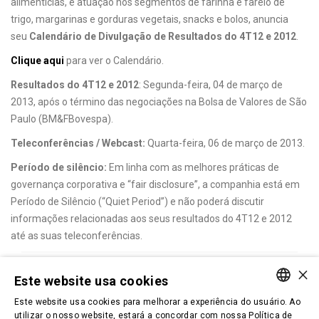
alimentícias, e atuação nos segmentos de farinha e farelo de
trigo, margarinas e gorduras vegetais, snacks e bolos, anuncia
seu
Calendário de Divulgação de Resultados do 4T12 e 2012
.
Clique aqui
para ver o Calendário.
Resultados do 4T12 e 2012
: Segunda-feira, 04 de março de
2013, após o término das negociações na Bolsa de Valores de São
Paulo (BM&FBovespa).
Teleconferências / Webcast:
Quarta-feira, 06 de março de 2013.
Período de silêncio:
Em linha com as melhores práticas de
governança corporativa e “fair disclosure”, a companhia está em
Período de Silêncio (“Quiet Period”) e não poderá discutir
informações relacionadas aos seus resultados do 4T12 e 2012
até as suas teleconferências.
×
VOLTAR
TOPO
Este website usa cookies
Este website usa cookies para melhorar a experiência do usuário. Ao
PORTUGUESE
utilizar o nosso website, estará a concordar com nossa Política de