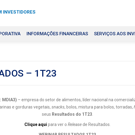
 INVESTIDORES
PORATIVA
INFORMAÇÕES FINANCEIRAS
SERVIÇOS AOS INV
ADOS – 1T23
: MDIA3)
– empresa do setor de alimentos, líder nacional na comerciali
arinas e gorduras vegetais,
snacks
, bolos, mistura para bolos, torradas,
seus
Resultados do 1T23
.
Clique aqui
para ver o
Release
de Resultados.
WEBINAR RESULTADOS 1T23