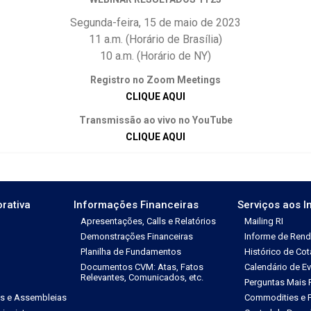
Segunda-feira, 15 de maio de 2023
11 a.m. (Horário de Brasília)
10 a.m. (Horário de NY)
Registro no Zoom Meetings
CLIQUE AQUI
Transmissão ao vivo no YouTube
CLIQUE AQUI
rativa
Informações Financeiras
Serviços aos I
Apresentações, Calls e Relatórios
Mailing RI
Demonstrações Financeiras
Informe de Ren
Planilha de Fundamentos
Histórico de Co
Documentos CVM: Atas, Fatos
Calendário de E
Relevantes, Comunicados, etc.
Perguntas Mais 
es e Assembleias
Commodities e P