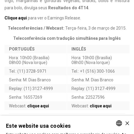
trigo, margarinas e gorduras vegetais, snacks, bolos e mistura
para bolo, divulga seus
Resultados do 4T14
.
Clique aqui
para ver o Earnings Release.
Teleconferências / Webcast:
Terça-feira, 3 de março de 2015.
Teleconferência com tradução simultânea para Inglês
PORTUGUÊS
INGLÊS
Hora: 10h00 (Brasília)
Hora: 10h00 (Brasília)
08h00 (Nova Iorque)
08h00 (Nova Iorque)
Tel.: (11) 3728-5971
Tel.: +1 (516) 300-1066
Senha: M. Dias Branco
Senha: M. Dias Branco
Replay: (11) 3127-4999
Replay: (11) 3127-4999
Senha: 16557269
Senha: 22527596
Webcast:
clique aqui
Webcast:
clique aqui
×
VOLTAR
TOPO
Este website usa cookies