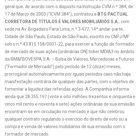
geral que, de acordo com o disposto na Instrução CVM n.º 384, de
17 de Março de 2003 (“ICVM 384”), contratou a
BTG PACTUAL
CORRETORA DE TÍTULOS E VALORES MOBILIÁRIOS S.A.
, com
sede na Av. Brigadeiro Faria Lima, n.º 3.477, 14º andar-parte,
Cidade de São Paulo, Estado de São Paulo, inscrito no CNPJ/MF
sob o n.º 43.815.158/0001-22, para exercer a função de formador
de mercado de suas ações [ordinárias ON] ticker MDIA3 no âmbito
da BM&FBOVESPA S.A. – Bolsa de Valores, Mercadorias e Futuros
(“Formador de Mercado”) pelo período de 12 (doze) meses,
prorrogável automaticamente por iguais períodos caso não haja
manifestação contrária de qualquer das partes, com o objetivo de
fomentar a liquidez das referidas ações. A Companhia informa
ainda que 28.355.197 (vinte e oito milhões trezentos e cinquenta e
cinco mil cento e noventa e sete) ações ordinárias de sua emissão
encontram-se em circulação no mercado e que não celebrou
qualquer contrato regulando o exercício do direito de voto ou a
compra e venda de valores mobiliários de sua emissão com o
formador de mercado.