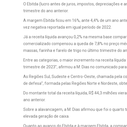
O Ebitda (lucro antes de juros, impostos, depreciações e 
trimestre do ano anterior.
A margem Ebitda ficou em 16%, ante 4,4% de um ano antes, 
vez negativa reportada em igual período de 2022.
Já a receita líquida avançou 0,2% na mesma base compara
comercializado compensou a queda de 7,8% no preço méd
massas, farinha e farelo de trigo no último trimestre do an
Entre as categorias, o maior incremento na receita líqui
trimestre de 2023”, afirmou a M. Dias no comunicado para
As Regiões Sul, Sudeste e Centro-Oeste, chamada pela co
de defesa”, formada pelas Regiões Norte e Nordeste, obt
Do montante total da receita líquida, R$ 44,3 milhões vie
ano anterior.
Sobre a alavancagem, a M. Dias afirmou que foi o quarto 
elevada geração de caixa.
Quanto ao avanço do Ebitda e à margem Ebitda, a companhi