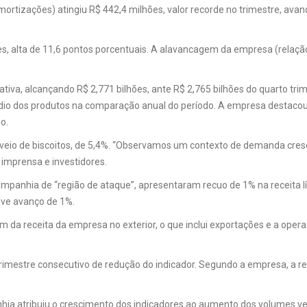
amortizações) atingiu R$ 442,4 milhões, valor recorde no trimestre, ava
alta de 11,6 pontos porcentuais. A alavancagem da empresa (relação en
tiva, alcançando R$ 2,771 bilhões, ante R$ 2,765 bilhões do quarto tr
io dos produtos na comparação anual do período. A empresa destacou
o.
da veio de biscoitos, de 5,4%. “Observamos um contexto de demanda cre
 imprensa e investidores.
mpanhia de “região de ataque”, apresentaram recuo de 1% na receita 
eve avanço de 1%.
ram da receita da empresa no exterior, o que inclui exportações e a ope
trimestre consecutivo de redução do indicador. Segundo a empresa, a r
a atribuiu o crescimento dos indicadores ao aumento dos volumes vend