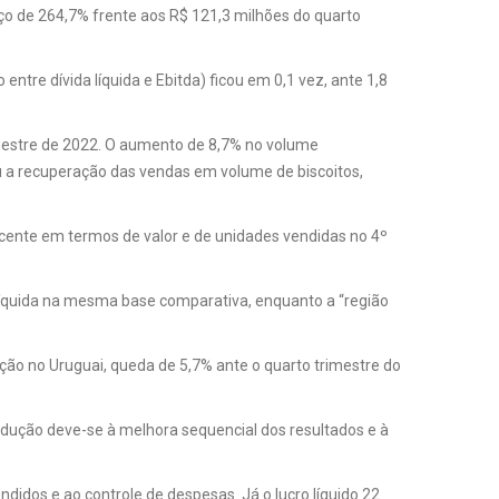
nço de 264,7% frente aos R$ 121,3 milhões do quarto
tre dívida líquida e Ebitda) ficou em 0,1 vez, ante 1,8
imestre de 2022. O aumento de 8,7% no volume
 a recuperação das vendas em volume de biscoitos,
scente em termos de valor e de unidades vendidas no 4º
líquida na mesma base comparativa, enquanto a “região
ração no Uruguai, queda de 5,7% ante o quarto trimestre do
edução deve-se à melhora sequencial dos resultados e à
idos e ao controle de despesas. Já o lucro líquido 22