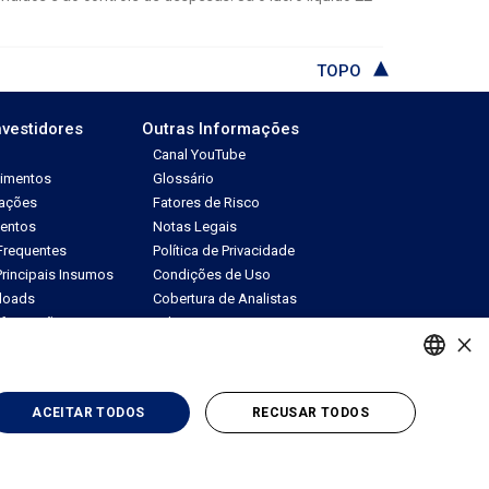
TOPO
nvestidores
Outras Informações
Canal YouTube
dimentos
Glossário
tações
Fatores de Risco
ventos
Notas Legais
Frequentes
Política de Privacidade
rincipais Insumos
Condições de Uso
loads
Cobertura de Analistas
Informações
Fale com RI
×
PORTUGUESE
ACEITAR TODOS
RECUSAR TODOS
ENGLISH