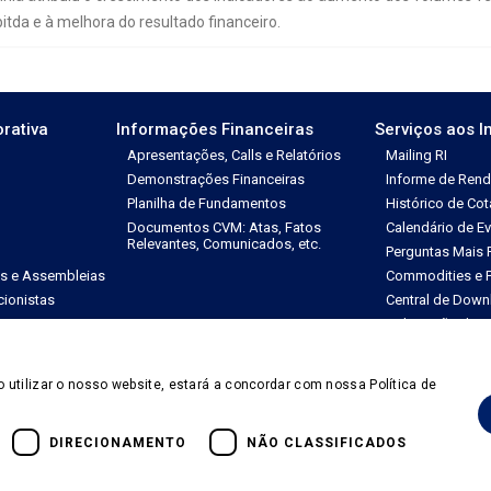
tda e à melhora do resultado financeiro.
rativa
Informações Financeiras
Serviços aos I
Apresentações, Calls e Relatórios
Mailing RI
Demonstrações Financeiras
Informe de Ren
Planilha de Fundamentos
Histórico de Co
Documentos CVM: Atas, Fatos
Calendário de E
Relevantes, Comunicados, etc.
Perguntas Mais 
es e Assembleias
Commodities e P
ionistas
Central de Down
Solicitação de 
o utilizar o nosso website, estará a concordar com nossa Política de
dos
DIRECIONAMENTO
NÃO CLASSIFICADOS
Powered by