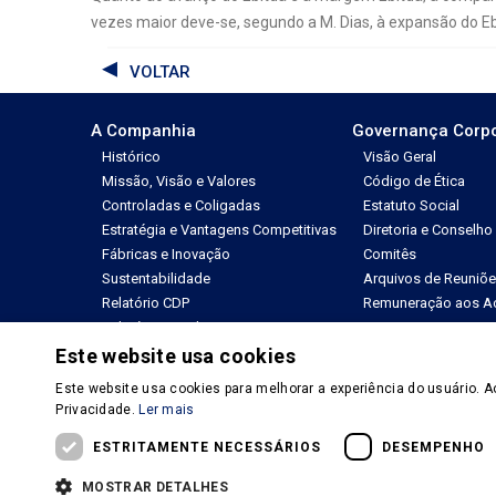
vezes maior deve-se, segundo a M. Dias, à expansão do Ebi
VOLTAR
A Companhia
Governança Corpo
Histórico
Visão Geral
Missão, Visão e Valores
Código de Ética
Controladas e Coligadas
Estatuto Social
Estratégia e Vantagens Competitivas
Diretoria e Conselho
Fábricas e Inovação
Comitês
Sustentabilidade
Arquivos de Reuniõ
Relatório CDP
Remuneração aos Ac
Relatório Anual
Regimentos
Outras Políticas
Este website usa cookies
Este website usa cookies para melhorar a experiência do usuário. A
© Copyright 2026 - M. Dias Branco - Todos os direitos reserva
Privacidade.
Ler mais
Política de Privacidade
Termos e Condições de Uso
ESTRITAMENTE NECESSÁRIOS
DESEMPENHO
MOSTRAR DETALHES