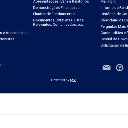
Apresentações, Calls e Relatórios
Mailing RI
Demonstrações Financeiras
Informe de Ren
Planilha de Fundamentos
Histórico de Co
Documentos CVM: Atas, Fatos
Calendário de E
Relevantes, Comunicados, etc.
Perguntas Mais 
es e Assembleias
Commodities e P
ionistas
Central de Down
Solicitação de 
dos
Powered by