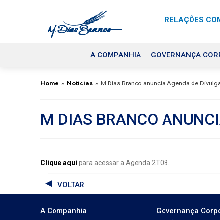
RELAÇÕES COM
A COMPANHIA
GOVERNANÇA COR
Home
»
Notícias
»
M Dias Branco anuncia Agenda de Divulg
M DIAS BRANCO ANUNCI
Clique aqui
para acessar a Agenda 2T08.
VOLTAR
A Companhia
Governança Corpo