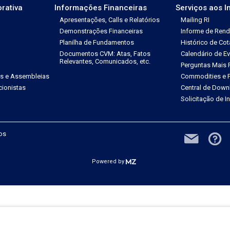
rativa
Informações Financeiras
Serviços aos I
Apresentações, Calls e Relatórios
Mailing RI
Demonstrações Financeiras
Informe de Ren
Planilha de Fundamentos
Histórico de Co
Documentos CVM: Atas, Fatos
Calendário de E
Relevantes, Comunicados, etc.
Perguntas Mais 
es e Assembleias
Commodities e P
ionistas
Central de Down
Solicitação de 
dos
Powered by