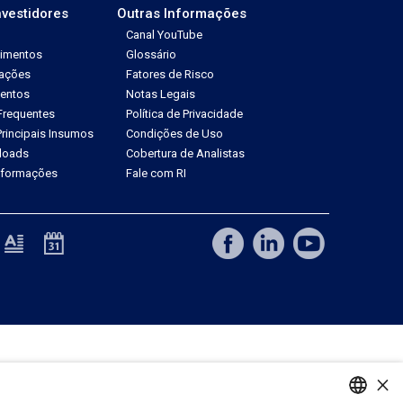
nvestidores
Outras Informações
Canal YouTube
dimentos
Glossário
tações
Fatores de Risco
ventos
Notas Legais
Frequentes
Política de Privacidade
rincipais Insumos
Condições de Uso
loads
Cobertura de Analistas
Informações
Fale com RI
×