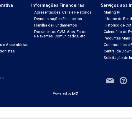
rativa
Informações Financeiras
Serviços aos I
Apresentações, Calls e Relatórios
Mailing RI
Demonstrações Financeiras
Informe de Ren
Planilha de Fundamentos
Histórico de Co
Documentos CVM: Atas, Fatos
Calendário de E
Relevantes, Comunicados, etc.
Perguntas Mais 
es e Assembleias
Commodities e P
ionistas
Central de Down
Solicitação de 
dos
Powered by