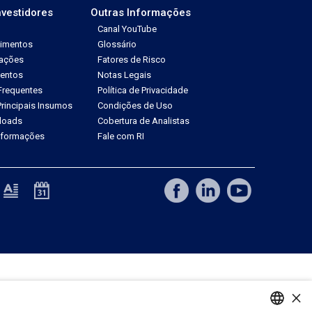
nvestidores
Outras Informações
Canal YouTube
dimentos
Glossário
tações
Fatores de Risco
ventos
Notas Legais
Frequentes
Política de Privacidade
rincipais Insumos
Condições de Uso
loads
Cobertura de Analistas
Informações
Fale com RI
×