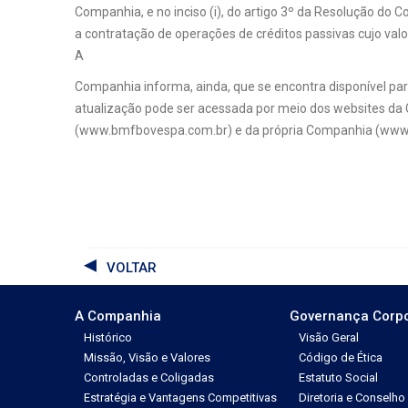
Companhia, e no inciso (i), do artigo 3º da Resolução do
a contratação de operações de créditos passivas cujo valor
A
Companhia informa, ainda, que se encontra disponível para
atualização pode ser acessada por meio dos websites da
(www.bmfbovespa.com.br) e da própria Companhia (www.
VOLTAR
A Companhia
Governança Corpo
Histórico
Visão Geral
Missão, Visão e Valores
Código de Ética
Controladas e Coligadas
Estatuto Social
Estratégia e Vantagens Competitivas
Diretoria e Conselho