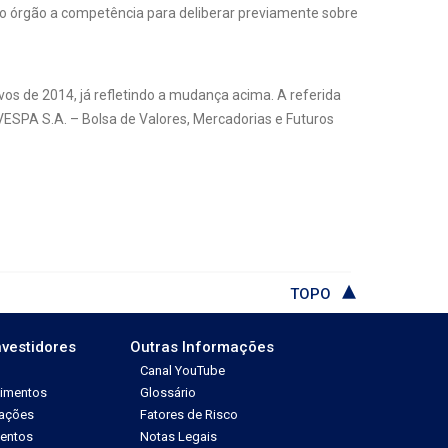
do órgão a competência para deliberar previamente sobre
vos de 2014, já refletindo a mudança acima. A referida
ESPA S.A. – Bolsa de Valores, Mercadorias e Futuros
TOPO
nvestidores
Outras Informações
Canal YouTube
dimentos
Glossário
tações
Fatores de Risco
ventos
Notas Legais