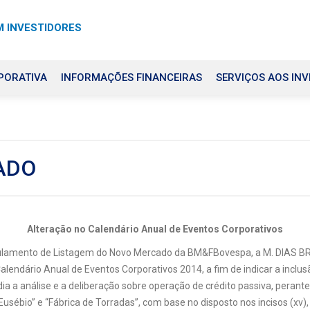
 INVESTIDORES
PORATIVA
INFORMAÇÕES FINANCEIRAS
SERVIÇOS AOS INV
ADO
Alteração no Calendário Anual de Eventos Corporativos
egulamento de Listagem do Novo Mercado da BM&FBovespa, a M. DIA
lendário Anual de Eventos Corporativos 2014, a fim de indicar a inclus
 a análise e a deliberação sobre operação de crédito passiva, perante 
bio” e “Fábrica de Torradas”, com base no disposto nos incisos (xv), (xv