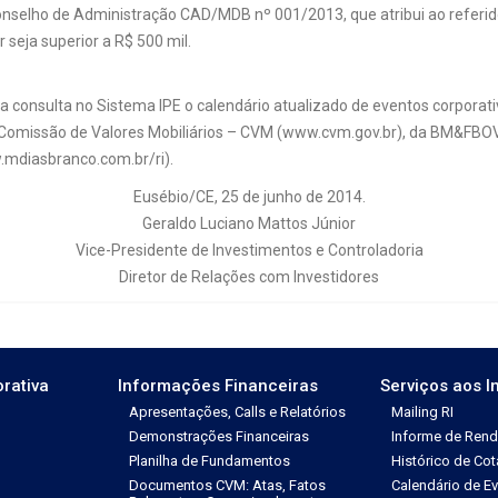
 Conselho de Administração CAD/MDB nº 001/2013, que atribui ao referi
 seja superior a R$ 500 mil.
 consulta no Sistema IPE o calendário atualizado de eventos corporati
 Comissão de Valores Mobiliários – CVM (www.cvm.gov.br), da BM&FBOV
mdiasbranco.com.br/ri).
Eusébio/CE, 25 de junho de 2014.
Geraldo Luciano Mattos Júnior
Vice-Presidente de Investimentos e Controladoria
Diretor de Relações com Investidores
rativa
Informações Financeiras
Serviços aos I
Apresentações, Calls e Relatórios
Mailing RI
Demonstrações Financeiras
Informe de Ren
Planilha de Fundamentos
Histórico de Co
Documentos CVM: Atas, Fatos
Calendário de E